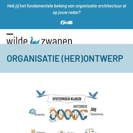
Skip
Heb jij het fundamentele belang van organisatie architectuur al
to
op jouw radar?
content
Facebook
LinkedIn
E-
mail
Open
Close
mobile
mobile
ORGANISATIE (HER)ONTWERP
menu
menu