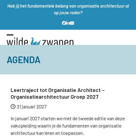
Skip
Heb jij het fundamentele belang van organisatie architectuur al
to
op jouw radar?
content
Facebook
LinkedIn
E-
mail
Open
Close
mobile
mobile
AGENDA
menu
menu
Leertraject tot Organisatie Architect –
Organisatiearchitectuur Groep 2027
21 januari 2027
In januari 2027 starten we met de tweede editie van deze
vakopleiding waarin je de fundamenten van organisatie
architectuur kan leren en toepassen.