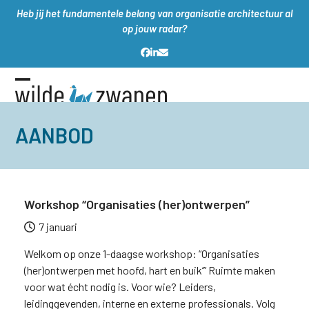
Skip
Heb jij het fundamentele belang van organisatie architectuur al
to
op jouw radar?
content
Facebook
LinkedIn
E-
mail
Open
Close
mobile
mobile
AANBOD
menu
menu
Workshop “Organisaties (her)ontwerpen”
7 januari
Welkom op onze 1-daagse workshop: “Organisaties
(her)ontwerpen met hoofd, hart en buik’” Ruimte maken
voor wat écht nodig is. Voor wie? Leiders,
leidinggevenden, interne en externe professionals. Volg