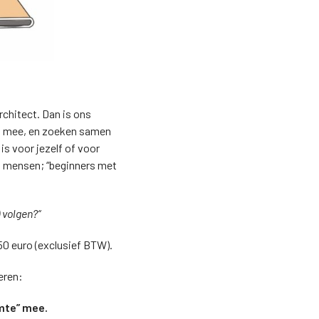
rchitect. Dan is ons
en mee, en zoeken samen
is voor jezelf of voor
en mensen; “beginners met
) volgen?“
50 euro (exclusief BTW).
eren:
imte” mee.