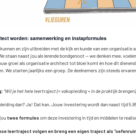
chitect worden: samenwerking en instapformules
kunnen en zijn uitbreiden met de kijk en kunde van een organisatie a
u! We staan naast jou als lerende bondgenoot — we denken mee, voel
uw groei als organisatie architect tot bloei komt én hoe dit dienend 
en. We starten jaarlijks een groep. De deelnemers zijn steeds ervar
g;
“Wil je het hele leertraject (= vakopleiding + in de praktijk brengen
leiding dan? Ja! Dat kan. Jouw investering wordt dan naast tijd 5.9
 jou
twee formules
om deze investering in tijd en middelen te realis
anse leertraject volgen en breng een eigen traject als “oefenru