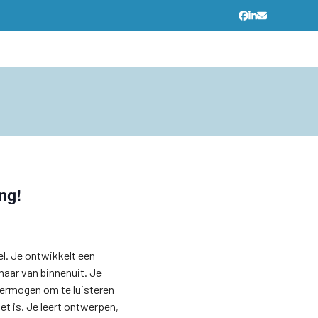
Facebook
LinkedIn
E-
mail
ng!
eel. Je ontwikkelt een
maar van binnenuit. Je
vermogen om te luisteren
et is. Je leert ontwerpen,