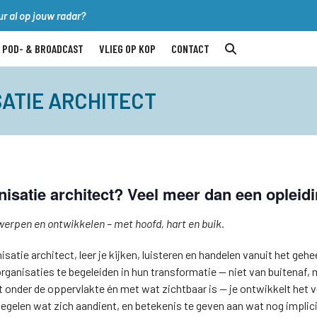
r al op jouw radar?
POD- & BROADCAST
VLIEG OP KOP
CONTACT
ATIE ARCHITECT
nisatie architect? Veel meer dan een opleidi
twerpen en ontwikkelen – met hoofd, hart en buik.
nisatie architect, leer je kijken, luisteren en handelen vanuit het geh
rganisaties te begeleiden in hun transformatie — niet van buitenaf, 
t onder de oppervlakte én met wat zichtbaar is — je ontwikkelt het 
egelen wat zich aandient, en betekenis te geven aan wat nog implici