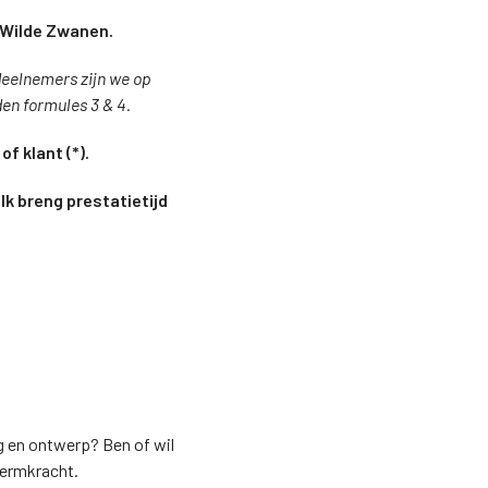
j Wilde Zwanen.
 deelnemers zijn we op
den formules 3 & 4.
of klant (*).
 Ik breng prestatietijd
ng en ontwerp? Ben of wil
wermkracht.