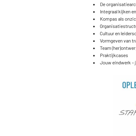
De organisatiearch
Integraal kijken 
Kompas als onzich
Organisatiestruct
Cultuur en leider
Vormgeven van tra
Team (her)ontwer
Praktijkcases
Jouw eindwerk – j