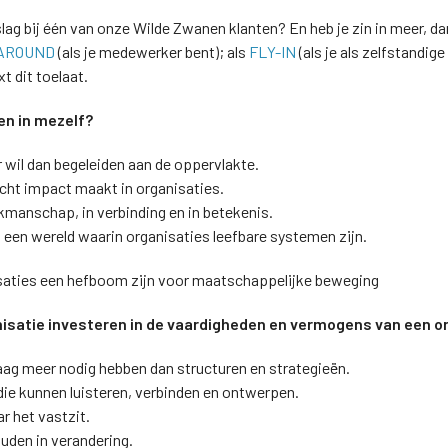
ag bij één van onze Wilde Zwanen klanten? En heb je zin in meer, d
AROUND
(als je medewerker bent); als
FLY-IN
(als je als zelfstandige
t dit toelaat.
en in mezelf?
r wil dan begeleiden aan de oppervlakte.
 écht impact maakt in organisaties.
akmanschap, in verbinding en in betekenis.
n een wereld waarin organisaties leefbare systemen zijn.
isaties een hefboom zijn voor maatschappelijke beweging
nisatie investeren in de vaardigheden en vermogens van een o
ag meer nodig hebben dan structuren en strategieën.
ie kunnen luisteren, verbinden en ontwerpen.
r het vastzit.
uden in verandering.