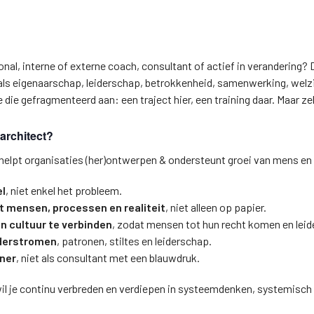
onal, interne of externe coach, consultant of actief in verandering? 
als eigenaarschap, leiderschap, betrokkenheid, samenwerking, welz
die gefragmenteerd aan: een traject hier, een training daar. Maar ze
 architect?
helpt organisaties (her)ontwerpen & ondersteunt groei van mens en
el
, niet enkel het probleem.
t mensen, processen en realiteit
, niet alleen op papier.
n cultuur te verbinden
, zodat mensen tot hun recht komen en leid
nderstromen
, patronen, stiltes en leiderschap.
tner
, niet als consultant met een blauwdruk.
wil je continu verbreden en verdiepen in systeemdenken, systemisch