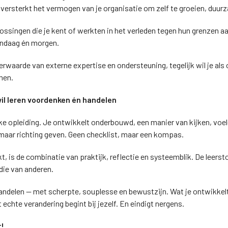
 versterkt het vermogen van je organisatie om zelf te groeien, duur
ossingen die je kent of werkten in het verleden tegen hun grenzen a
andaag én morgen.
rwaarde van externe expertise en ondersteuning, tegelijk wil je als 
men.
wil leren voordenken én handelen
eke opleiding. Je ontwikkelt onderbouwd, een manier van kijken, voel
 maar richting geven. Geen checklist, maar een kompas.
t, is de combinatie van praktijk, reflectie en systeemblik. De leerst
die van anderen.
andelen — met scherpte, souplesse en bewustzijn. Wat je ontwikkelt
 echte verandering begint bij jezelf. En eindigt nergens.
t!