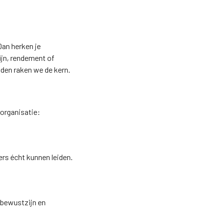
Dan herken je
ijn, rendement of
lden raken we de kern.
 organisatie:
ers écht kunnen leiden.
 bewustzijn en