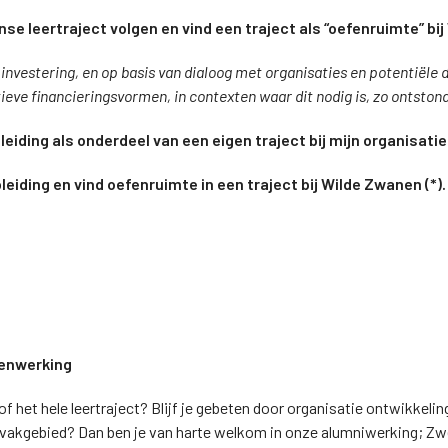
anse leertraject volgen en vind een traject als “oefenruimte” bi
 investering, en op basis van dialoog met organisaties en potentiële
ieve financieringsvormen, in contexten waar dit nodig is, zo ontston
leiding als onderdeel van een eigen traject bij mijn organisatie 
pleiding en vind oefenruimte in een traject bij Wilde Zwanen (*).
Meer detail info over de formules? Klik hier.
enwerking
of het hele leertraject? Blijf je gebeten door organisatie ontwikkeli
dit vakgebied? Dan ben je van harte welkom in onze alumniwerking; Z