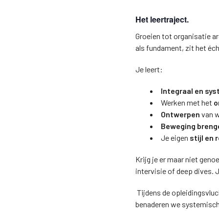
Het leertraject.
Groeien tot organisatie a
als fundament, zit het éch
Je leert:
Integraal en sys
Werken met het
o
Ontwerpen
van w
Beweging breng
Je eigen
stijl en r
Krijg je er maar niet geno
intervisie of deep dives. 
Tijdens de opleidingsvluc
benaderen we systemisch –