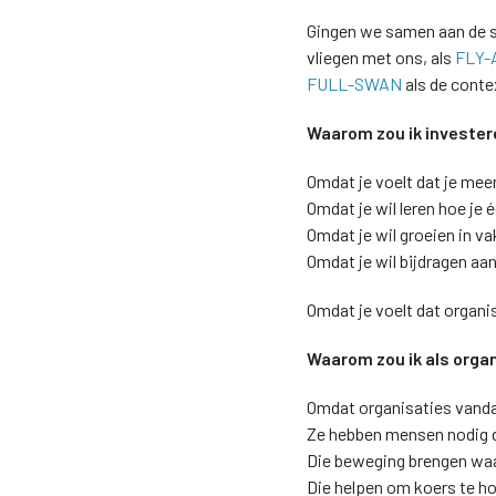
Gingen we samen aan de sl
vliegen met ons, als
FLY-
FULL-SWAN
als de contex
Waarom zou ik invester
Omdat je voelt dat je mee
Omdat je wil leren hoe je
Omdat je wil groeien in v
Omdat je wil bijdragen aa
Omdat je voelt dat organ
Waarom zou ik als orga
Omdat organisaties vanda
Ze hebben mensen nodig d
Die beweging brengen waa
Die helpen om koers te ho