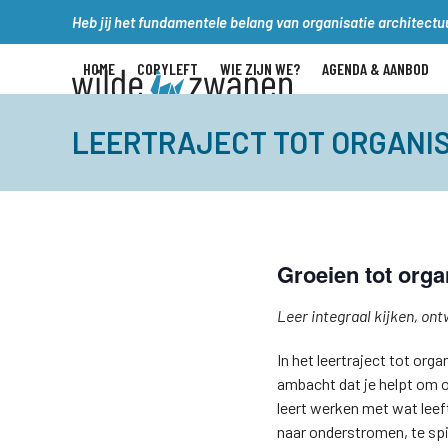
Skip
Heb jij het fundamentele belang van organisatie architectuu
to
content
HOME
COPYLEFT
WIE ZIJN WE?
AGENDA & AANBOD
LEERTRAJECT TOT ORGANIS
Groeien tot orga
Leer integraal kijken, on
In het leertraject tot orga
ambacht dat je helpt om o
leert werken met wat leef
naar onderstromen, te spi