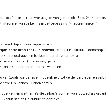
rchitect is een leer- en werktraject van gemiddeld 18 tot 24 maanden
t integreren van de kennis in de toepassing; “vlieguren maken”.
temisch kijken
naar organisaties.
rganisatie architectuur-canvas
: structuur, cultuur, leiderschap
erkbare, gedragen en toekomstgerichte contexten.
en
in wat vast zit (processen, gedrag)
ol
als organisatiearchitect ontwikkelen.
eg van (zoals wij) dan is er mogelijkheid tot verder verdiepen en ve
Je groeit in kennen, kunnen én zijn.
ht verkennen we thema’s die de basis vormen van jouw rol als organ
 vanuit structuur, cultuur en context.