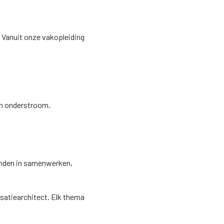
. Vanuit onze vakopleiding
 en onderstroom.
rbinden in samenwerken,
isatiearchitect. Elk thema