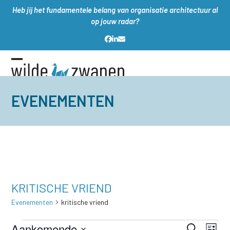
Skip
Heb jij het fundamentele belang van organisatie architectuur al
to
op jouw radar?
content
Facebook
LinkedIn
E-
mail
Open
Close
mobile
mobile
EVENEMENTEN
menu
menu
KRITISCHE VRIEND
Evenementen
kritische vriend
E
Aankomende
E
E
Zoeken