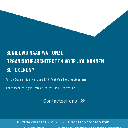
N
N
A
E
V
N
I
W
G
A
E
T
E
BENIEUWD NAAR WAT ONZE
I
R
ORGANISATIEARCHITECTEN VOOR JOU KUNNEN
E
G
BETEKENEN?
E
Wilde Zwanen is erkend als KMO Portefeuille dienstverlener
V
(dienstverleningsnummer DV.O235857 – DV.A235858).
E
Contacteer ons
N
N
A
© Wilde Zwanen BV 2026 - Alle rechten voorbehouden -
Privacybeleid
webontwikkeling door
bretel.website