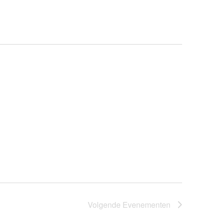
N
E
M
E
N
T
W
E
E
R
G
A
V
E
N
N
A
Volgende
Evenementen
V