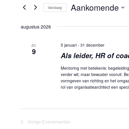
in.
Aankomende
N
N
Vandaag
Zoek
voor
Selecteer
E
E
Evenementen
een
augustus 2026
M
M
met
datum.
keyword.
E
E
5 januari
-
31 december
ZO
N
N
9
Als leider, HR of c
T
T
E
E
Mentoring met betekenis: begeleiding
verder wil, maar bewuster vooruit. Be
N
N
vormgeven van richting en het omgaan 
rol van organisatiearchitect een speci
Z
O
E
K
Vorige
Evenementen