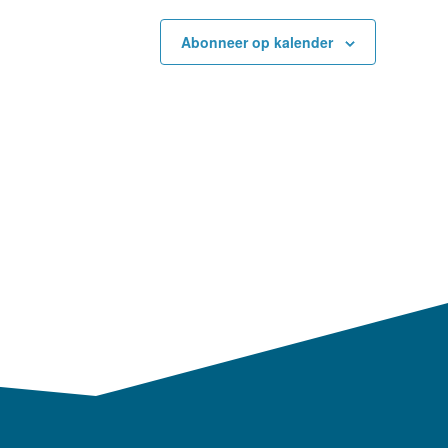
I
Abonneer op kalender
G
A
T
I
E