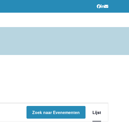
Facebook
LinkedIn
E-
mail
E
Zoek naar Evenementen
Lijst
V
E