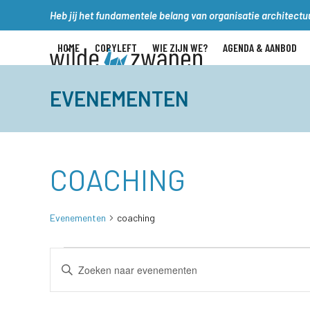
Skip
Heb jij het fundamentele belang van organisatie architectuu
to
content
HOME
COPYLEFT
WIE ZIJN WE?
AGENDA & AANBOD
EVENEMENTEN
COACHING
Evenementen
coaching
E
E
Vul
V
V
een
keyword
E
E