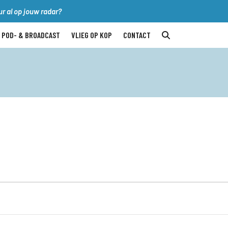
r al op jouw radar?
POD- & BROADCAST
VLIEG OP KOP
CONTACT