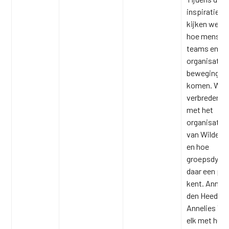
inspiratieca
kijken we s
hoe mensen 
teams en
organisaties
beweging k
komen. We
verbreden on
met het
organisatie
van Wilde Z
en hoe
groepsdyna
daar een pla
kent. Anneli
den Heede e
Annelies Van
elk met hun 