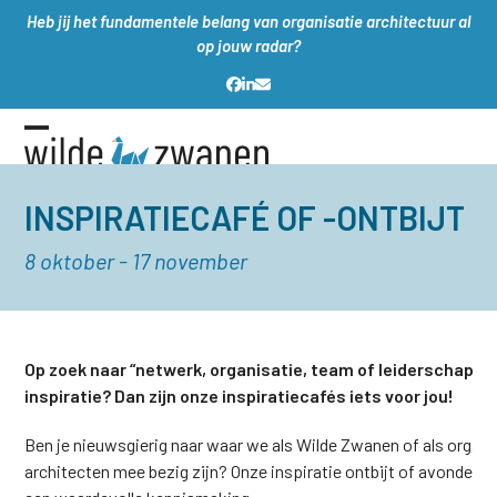
Skip
Heb jij het fundamentele belang van organisatie architectuur al
to
op jouw radar?
content
Facebook
LinkedIn
E-
mail
Open
Close
mobile
mobile
INSPIRATIECAFÉ OF -ONTBIJT
menu
menu
8 oktober
-
17 november
Op zoek naar “netwerk, organisatie, team of leiderschap”
inspiratie? Dan zijn onze inspiratiecafés iets voor jou!
Ben je nieuwsgierig naar waar we als Wilde Zwanen of als organi
architecten mee bezig zijn? Onze inspiratie ontbijt of avonden z