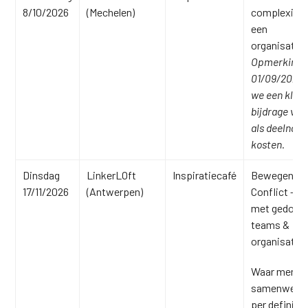
8/10/2026
(Mechelen)
complexitei
een
organisati
Opmerking: 
01/09/2026 
we een klein
bijdrage va
als deelname
kosten.
Dinsdag
LinkerLOft
Inspiratiecafé
Bewegen in
17/11/2026
(Antwerpen)
Conflict – 
met gedoe i
teams &
organisatie
Waar mense
samenwerke
per definiti