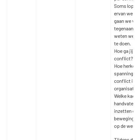
Soms lopen
ervan weg,
gaan we vol 
tegenaanval
weten we ni
te doen.
Hoe ga jij o
conflict?
Hoe herken 
spanning of
conflict in 
organisaties
Welke kader
handvaten k
inzetten om
beweging t
op de werkv
Tijdens dit