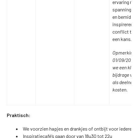
ervaring me
spanning, co
en bemiddeli
inspireren j
conflict te z
een kans.
Opmerking: 
01/09/2026 
we een klein
bijdrage va
als deelname
kosten.
Praktisch:
We voorzien hapjes en drankjes of ontbijt voor iedereen
Inspiratiecafé’s gaan door van 18u30 tot 22u